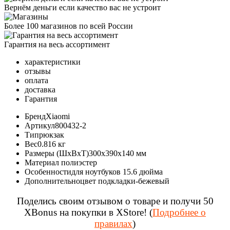
Вернём деньги если качество вас не устроит
Более 100 магазинов по всей России
Гарантия на весь ассортимент
характеристики
отзывы
оплата
доставка
Гарантия
Бренд
Xiaomi
Артикул
800432-2
Тип
рюкзак
Вес
0.816 кг
Размеры (ШxВxТ)
300х390х140 мм
Материал
полиэстер
Особенности
для ноутбуков 15.6 дюйма
Дополнительно
цвет подкладки-бежевый
Поделись своим отзывом о товаре и получи 50
XBonus на покупки в XStore! (
Подробнее о
правилах
)