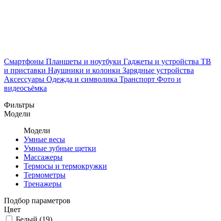
Смартфоны
Планшеты и ноутбуки
Гаджеты и устройства
ТВ
и приставки
Наушники и колонки
Зарядные устройства
Аксессуары
Одежда и символика
Транспорт
Фото и
видеосъёмка
Фильтры
Модели
Модели
Умные весы
Умные зубные щетки
Массажеры
Термосы и термокружки
Термометры
Тренажеры
Подбор параметров
Цвет
Белый (
19
)