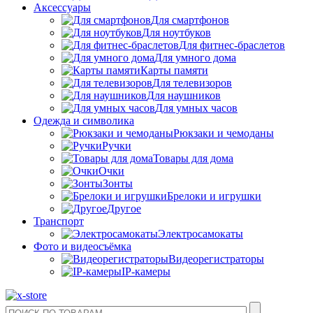
Аксессуары
Для смартфонов
Для ноутбуков
Для фитнес-браслетов
Для умного дома
Карты памяти
Для телевизоров
Для наушников
Для умных часов
Одежда и символика
Рюкзаки и чемоданы
Ручки
Товары для дома
Очки
Зонты
Брелоки и игрушки
Другое
Транспорт
Электросамокаты
Фото и видеосъёмка
Видеорегистраторы
IP-камеры