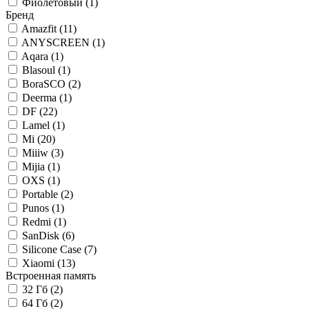
Фиолетовый (
1
)
Бренд
Amazfit (
11
)
ANYSCREEN (
1
)
Aqara (
1
)
Blasoul (
1
)
BoraSCO (
2
)
Deerma (
1
)
DF (
22
)
Lamel (
1
)
Mi (
20
)
Miiiw (
3
)
Mijia (
1
)
OXS (
1
)
Portable (
2
)
Punos (
1
)
Redmi (
1
)
SanDisk (
6
)
Silicone Case (
7
)
Xiaomi (
13
)
Встроенная память
32 Гб (
2
)
64 Гб (
2
)