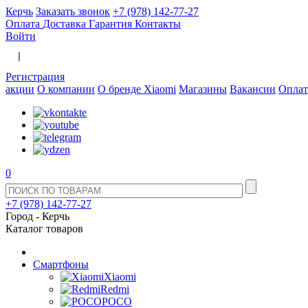
Керчь
Заказать звонок
+7 (978) 142-77-27
Оплата
Доставка
Гарантия
Контакты
Войти
  |  
Регистрация
акции
О компании
О бренде Xiaomi
Магазины
Вакансии
Оплат
0
+7 (978) 142-77-27
Город -
Керчь
Каталог товаров
Смартфоны
Xiaomi
Redmi
POCO