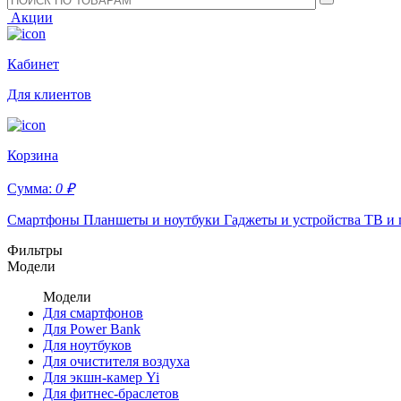
Акции
Кабинет
Для клиентов
Корзина
Сумма:
0 ₽
Смартфоны
Планшеты и ноутбуки
Гаджеты и устройства
ТВ и 
Фильтры
Модели
Модели
Для смартфонов
Для Power Bank
Для ноутбуков
Для очистителя воздуха
Для экшн-камер Yi
Для фитнес-браслетов