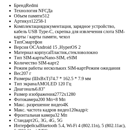
Бренд
Redmi
Технология NFС
Да
Объем памяти
512
Артикул
12258-1
Комплектация
документация, зарядное устройство,
кабель USB Type-C, скрепка для извлечения слота SIM-
карты / карты памяти, чехол
Тип
Смартфон
Версия ОС
Android 15 ,HyperOS 2
Материал корпуса
Пластик,стекловолокно
Тип SIM-карты
Nano-SIM, eSIM
Количество SIM-карт
2
Режим работы нескольких SIM-карт
Режим ожидания
Вес
207 г
Размеры (ШxВxТ)
74.7 * 162.5 * 7.9 мм
Тип экрана
AMOLED 120 Гц
Диагональ
6.83"
Размер изображения
2772x1280
Фотокамера
200 Мп+8 Мп
Макс. разрешение видео
4K
Макс. частота кадров видео
120кадр/с
Фронтальная камера
32 Мп
Стандарт
2G, 3G, 4G, 5G
Интерфейсы
Bluetooth 5.4, Wi-Fi 4 (802.11n), 5 (802.11ac),