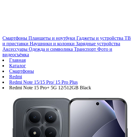
Смартфоны
Планшеты и ноутбуки
Гаджеты и устройства
ТВ
и приставки
Наушники и колонки
Зарядные устройства
Аксессуары
Одежда и символика
Транспорт
Фото и
видеосъёмка
Главная
Каталог
Смартфоны
Redmi
Redmi Note 15/15 Pro/ 15 Pro Plus
Redmi Note 15 Pro+ 5G 12/512GB Black