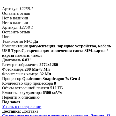
Артикул:
12258-1
Оставить отзыв
Нет в наличии
Нет в наличии
Артикул:
12258-1
Оставить отзыв
Цвет
Технология NFС
Да
Комплектация
документация, зарядное устройство, кабель
USB Type-C, скрепка для извлечения слота SIM-карты /
карты памяти, чехол
Диагональ
6.83"
Размер изображения
2772x1280
Фотокамера
200 Мп+8 Мп
Фронтальная камера
32 Мп
Процессор
Qualcomm Snapdragon 7s Gen 4
Количество ядер процессора
8
Объем встроенной памяти
512 ГБ
Емкость аккумулятора
6500 мА*ч
Перейти к описанию
Под заказ
Узнать о поступлении
Доставка:
Доставка
Самовывоз из магазина в здании по адресу ул. Ленина, 43