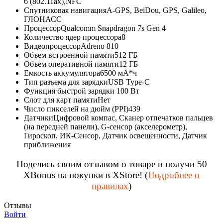
6 (802.11ax),NFC
Спутниковая навигация
A-GPS, BeiDou, GPS, Galileo,
ГЛОНАСС
Процессор
Qualcomm Snapdragon 7s Gen 4
Количество ядер процессора
8
Видеопроцессор
Adreno 810
Объем встроенной памяти
512 ГБ
Объем оперативной памяти
12 ГБ
Емкость аккумулятора
6500 мА*ч
Тип разъема для зарядки
USB Type-C
Функция быстрой зарядки
100 Вт
Слот для карт памяти
Нет
Число пикселей на дюйм (PPI)
439
Датчики
Цифровой компас, Сканер отпечатков пальцев
(на передней панели), G-сенсор (акселерометр),
Гироскоп, ИК-Сенсор, Датчик освещенности, Датчик
приближения
Поделись своим отзывом о товаре и получи 50
XBonus на покупки в XStore! (
Подробнее о
правилах
)
Отзывы
Войти