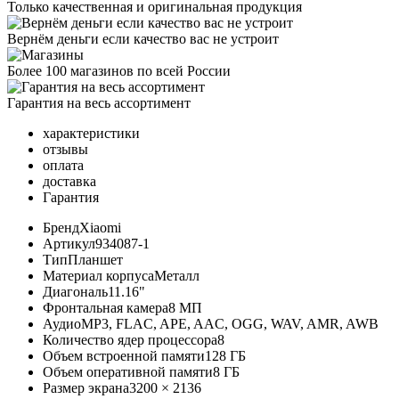
Только качественная и оригинальная продукция
Вернём деньги если качество вас не устроит
Более 100 магазинов по всей России
Гарантия на весь ассортимент
характеристики
отзывы
оплата
доставка
Гарантия
Бренд
Xiaomi
Артикул
934087-1
Тип
Планшет
Материал корпуса
Металл
Диагональ
11.16"
Фронтальная камера
8 МП
Аудио
MP3, FLAC, APE, AAC, OGG, WAV, AMR, AWB
Количество ядер процессора
8
Объем встроенной памяти
128 ГБ
Объем оперативной памяти
8 ГБ
Размер экрана
3200 × 2136