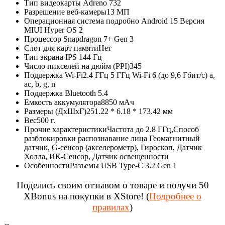
Тип видеокарты
Adreno 732
Разрешение веб-камеры
13 МП
Операционная система подробно
Android 15 Версия
MIUI Hyper OS 2
Процессор
Snapdragon 7+ Gen 3
Слот для карт памяти
Нет
Тип экрана
IPS 144 Гц
Число пикселей на дюйм (PPI)
345
Поддержка Wi-Fi
2.4 ГГц 5 ГГц Wi-Fi 6 (до 9,6 Гбит/с) a,
ac, b, g, n
Поддержка Bluetooth
5.4
Емкость аккумулятора
8850 мАч
Размеры (ДхШхГ)
251.22 * 6.18 * 173.42 мм
Вес
500 г.
Прочие характеристики
Частота до 2.8 ГГц,Способ
разблокировки распознавание лица Геомагнитный
датчик, G-сенсор (акселерометр), Гироскоп, Датчик
Холла, ИК-Сенсор, Датчик освещенности
Особенности
Разъемы USB Type-C 3.2 Gen 1
Поделись своим отзывом о товаре и получи 50
XBonus на покупки в XStore! (
Подробнее о
правилах
)