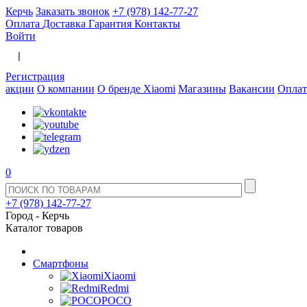
Керчь
Заказать звонок
+7 (978) 142-77-27
Оплата
Доставка
Гарантия
Контакты
Войти
  |  
Регистрация
акции
О компании
О бренде Xiaomi
Магазины
Вакансии
Оплат
0
+7 (978) 142-77-27
Город -
Керчь
Каталог товаров
Смартфоны
Xiaomi
Redmi
POCO