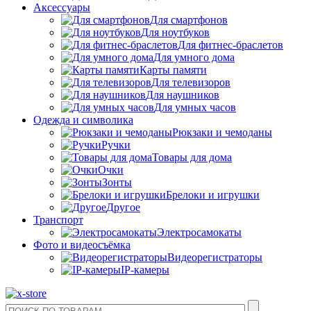
Аксессуары
Для смартфонов
Для ноутбуков
Для фитнес-браслетов
Для умного дома
Карты памяти
Для телевизоров
Для наушников
Для умных часов
Одежда и символика
Рюкзаки и чемоданы
Ручки
Товары для дома
Очки
Зонты
Брелоки и игрушки
Другое
Транспорт
Электросамокаты
Фото и видеосъёмка
Видеорегистраторы
IP-камеры