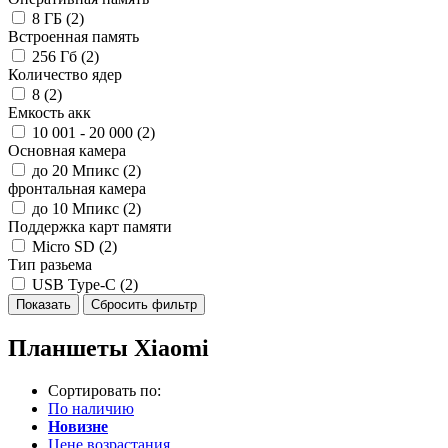
8 ГБ (
2
)
Встроенная память
256 Гб (
2
)
Количество ядер
8 (
2
)
Емкость акк
10 001 - 20 000 (
2
)
Основная камера
до 20 Мпикс (
2
)
фронтальная камера
до 10 Мпикс (
2
)
Поддержка карт памяти
Micro SD (
2
)
Тип разьема
USB Type-C (
2
)
Планшеты Xiaomi
Сортировать по:
По наличию
Новизне
Цене возрастания